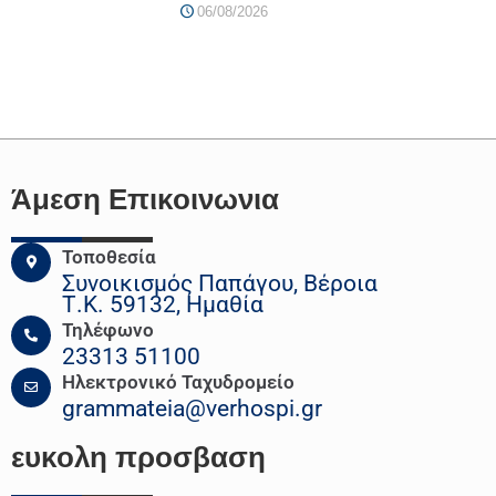
06/08/2026
Άμεση Επικοινωνια
Τοποθεσία
Συνοικισμός Παπάγου, Βέροια
Τ.Κ. 59132, Ημαθία
Τηλέφωνο
23313 51100
Ηλεκτρονικό Ταχυδρομείο
grammateia@verhospi.gr
ευκολη
προσβαση