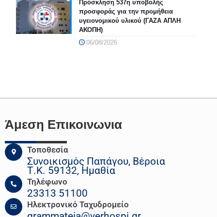
Πρόσκληση 537η υποβολής
προσφοράς για την προμήθεια
υγειονομικού υλικού (ΓΑΖΑ ΑΠΛΗ
ΑΚΟΠΗ)
06/08/2026
Άμεση Επικοινωνια
Τοποθεσία
Συνοικισμός Παπάγου, Βέροια
Τ.Κ. 59132, Ημαθία
Τηλέφωνο
23313 51100
Ηλεκτρονικό Ταχυδρομείο
grammateia@verhospi.gr