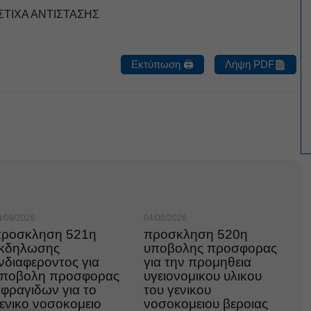
ΤΙΧΑ ΑΝΤΙΣΤΑΣΗΣ
Εκτύπωση 🖨
Λήψη PDF
4/08/2026
04/08/2026
ροσκληση 521η
προσκληση 520η
κδηλωσης
υποβολης προσφορας
νδιαφεροντος για
για την προμηθεια
ποβολη προσφορας
υγειονομικου υλικου
φραγιδων για το
του γενικου
ενικο νοσοκομειο
νοσοκομειου βεροιας