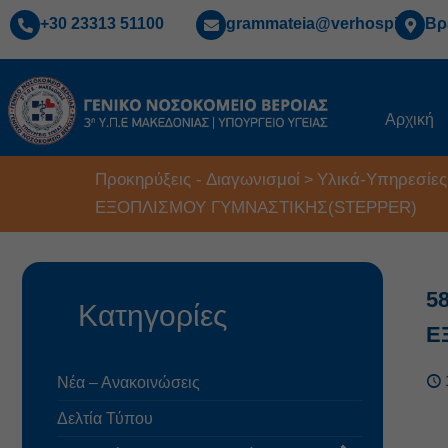
+30 23313 51100
grammateia@verhospi.gr
Βρ
Αρχική
Προκηρύξεις - Διαγωνισμοί
Υλικά-Υπηρεσίες
>
ΕΞΟΠΛΙΣΜΟΥ ΓΥΜΝΑΣΤΙΚΗΣ(STEPPER)
5
Κατηγορίες
Ε
Νέα – Ανακοινώσεις
Δελτία Τύπου