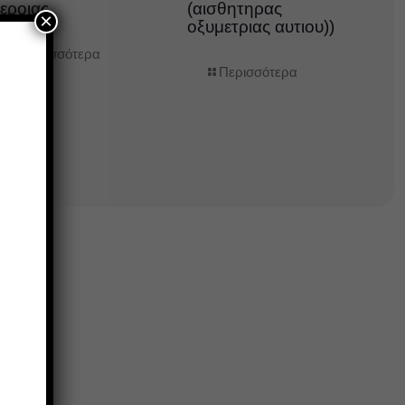
εροιας
(αισθητηρας
×
οξυμετριας αυτιου))
Περισσότερα
Περισσότερα