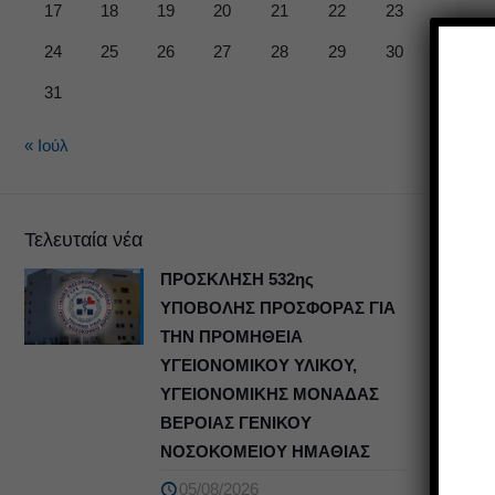
17
18
19
20
21
22
23
24
25
26
27
28
29
30
31
« Ιούλ
Τελευταία νέα
ΠΡΟΣΚΛΗΣΗ 532ης
ΥΠΟΒΟΛΗΣ ΠΡΟΣΦΟΡΑΣ ΓΙΑ
ΤΗΝ ΠΡΟΜΗΘΕΙΑ
ΥΓΕΙΟΝΟΜΙΚΟΥ ΥΛΙΚΟΥ,
ΥΓΕΙΟΝΟΜΙΚΗΣ ΜΟΝΑΔΑΣ
ΒΕΡΟΙΑΣ ΓΕΝΙΚΟΥ
ΝΟΣΟΚΟΜΕΙΟΥ ΗΜΑΘΙΑΣ
05/08/2026