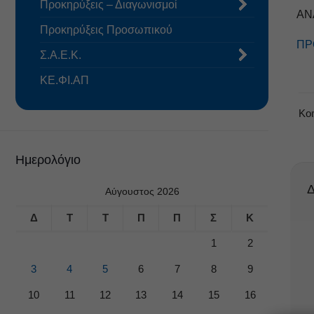
Προκηρύξεις – Διαγωνισμοί
ΑΝ
Προκηρύξεις Προσωπικού
ΠΡ
Σ.Α.Ε.Κ.
ΚΕ.ΦΙ.ΑΠ
Κο
Ημερολόγιο
Δ
Αύγουστος 2026
Δ
Τ
Τ
Π
Π
Σ
Κ
1
2
3
4
5
6
7
8
9
10
11
12
13
14
15
16