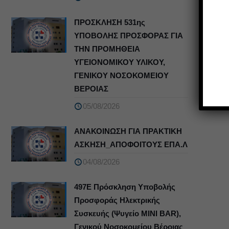
ΠΡΟΣΚΛΗΣΗ 531ης
ΥΠΟΒΟΛΗΣ ΠΡΟΣΦΟΡΑΣ ΓΙΑ
ΤΗΝ ΠΡΟΜΗΘΕΙΑ
ΥΓΕΙΟΝΟΜΙΚΟΥ ΥΛΙΚΟΥ,
ΓΕΝΙΚΟΥ ΝΟΣΟΚΟΜΕΙΟΥ
ΒΕΡΟΙΑΣ
05/08/2026
ΑΝΑΚΟΙΝΩΣΗ ΓΙΑ ΠΡΑΚΤΙΚΗ
ΑΣΚΗΣΗ_ΑΠΟΦΟΙΤΟΥΣ ΕΠΑ.Λ
04/08/2026
497Ε Πρόσκληση Υποβολής
Προσφοράς Ηλεκτρικής
Συσκευής (Ψυγείο MINI BAR),
Γενικού Νοσοκομείου Βέροιας