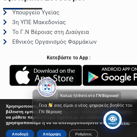
Υπουργείο Υγείας
3η ΥΠΕ Μακεδονίας
Το Γ.Ν Βέροιας στη Διαύγεια
Εθνικός Οργανισμός Φαρμάκων
Κατεβάστε το App :
Καλώς ήλθατε στο
ΓΝ Βέροιας!
Γεια
σας είμαι ο νέος ψηφιακός βοηθός του
Χρησιμοποιούμε cookies για να σας προσφέρουμε τη
βέλτιστη εμπειρία πλοήγησης στον ιστότοπό μας. Μπορείτε
ΓΝ Βέροιας
να μάθετε περισσότερα σχετικά με τα cookies που
© Γενικό Νοσοκομείο Βέροιας 2026
χρησιμοποιούμε ή να τα απενεργοποιήσετε στις
Ρυθμίσεις
.
Αποδοχή
Απόρριψη
Ρυθμίσεις