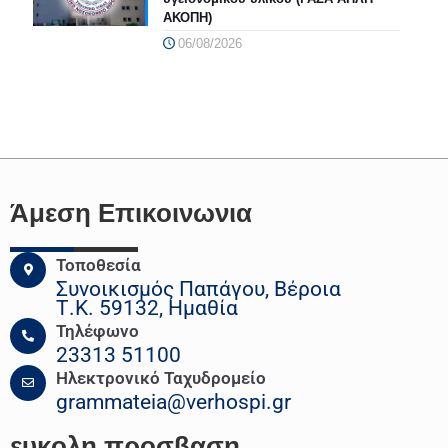
ΑΚΟΠΗ)
06/08/2026
Άμεση Επικοινωνια
Τοποθεσία
Συνοικισμός Παπάγου, Βέροια
Τ.Κ. 59132, Ημαθία
Τηλέφωνο
23313 51100
Ηλεκτρονικό Ταχυδρομείο
grammateia@verhospi.gr
ευκολη
προσβαση