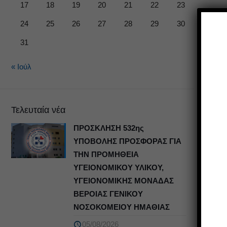
17
18
19
20
21
22
23
24
25
26
27
28
29
30
31
« Ιούλ
Τελευταία νέα
ΠΡΟΣΚΛΗΣΗ 532ης
ΥΠΟΒΟΛΗΣ ΠΡΟΣΦΟΡΑΣ ΓΙΑ
ΤΗΝ ΠΡΟΜΗΘΕΙΑ
ΥΓΕΙΟΝΟΜΙΚΟΥ ΥΛΙΚΟΥ,
ΥΓΕΙΟΝΟΜΙΚΗΣ ΜΟΝΑΔΑΣ
ΒΕΡΟΙΑΣ ΓΕΝΙΚΟΥ
ΝΟΣΟΚΟΜΕΙΟΥ ΗΜΑΘΙΑΣ
05/08/2026