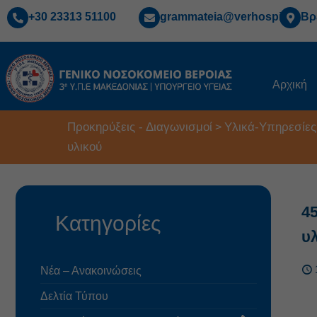
+30 23313 51100
grammateia@verhospi.gr
Βρ
Αρχική
Προκηρύξεις - Διαγωνισμοί
Υλικά-Υπηρεσίες
>
υλικού
4
Κατηγορίες
υ
Νέα – Ανακοινώσεις
Δελτία Τύπου