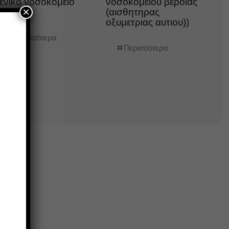
ενικο νοσοκομειο
νοσοκομειου βεροιας
×
εροιας
(αισθητηρας
οξυμετριας αυτιου))
Περισσότερα
Περισσότερα