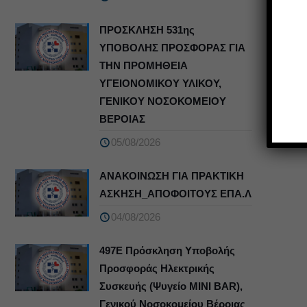
ΠΡΟΣΚΛΗΣΗ 531ης
ΥΠΟΒΟΛΗΣ ΠΡΟΣΦΟΡΑΣ ΓΙΑ
ΤΗΝ ΠΡΟΜΗΘΕΙΑ
ΥΓΕΙΟΝΟΜΙΚΟΥ ΥΛΙΚΟΥ,
ΓΕΝΙΚΟΥ ΝΟΣΟΚΟΜΕΙΟΥ
ΒΕΡΟΙΑΣ
05/08/2026
ΑΝΑΚΟΙΝΩΣΗ ΓΙΑ ΠΡΑΚΤΙΚΗ
ΑΣΚΗΣΗ_ΑΠΟΦΟΙΤΟΥΣ ΕΠΑ.Λ
04/08/2026
497Ε Πρόσκληση Υποβολής
Προσφοράς Ηλεκτρικής
Συσκευής (Ψυγείο MINI BAR),
Γενικού Νοσοκομείου Βέροιας