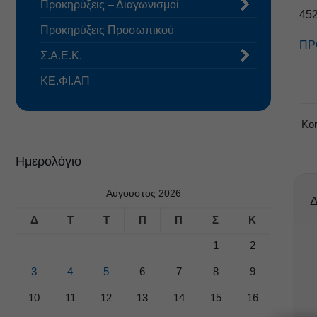
Προκηρύξεις – Διαγωνισμοί
45
Προκηρύξεις Προσωπικού
ΠΡ
Σ.Α.Ε.Κ.
ΚΕ.ΦΙ.ΑΠ
Κο
Ημερολόγιο
Αύγουστος 2026
Δ
Δ
Τ
Τ
Π
Π
Σ
Κ
1
2
3
4
5
6
7
8
9
10
11
12
13
14
15
16