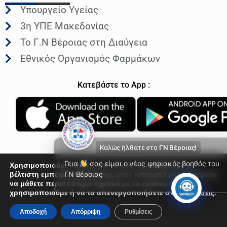
Υπουργείο Υγείας
3η ΥΠΕ Μακεδονίας
Το Γ.Ν Βέροιας στη Διαύγεια
Εθνικός Οργανισμός Φαρμάκων
Κατεβάστε το App :
Καλώς ήλθατε στο
ΓΝ Βέροιας!
Γεια
σας είμαι ο νέος ψηφιακός βοηθός του
Χρησιμοποιούμε cookies για να σας προσφέρουμε τη
βέλτιστη εμπειρία πλοήγησης στον ιστότοπό μας. Μπορείτε
ΓΝ Βέροιας
να μάθετε περισσότερα σχετικά με τα cookies που
© Γενικό Νοσοκομείο Βέροιας 2026
χρησιμοποιούμε ή να τα απενεργοποιήσετε στις
Ρυθμίσεις
.
Αποδοχή
Απόρριψη
Ρυθμίσεις
Developed by
MyCompany Projects