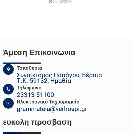
06/08/2026
Άμεση Επικοινωνια
Τοποθεσία
Συνοικισμός Παπάγου, Βέροια
Τ.Κ. 59132, Ημαθία
Τηλέφωνο
23313 51100
Ηλεκτρονικό Ταχυδρομείο
grammateia@verhospi.gr
ευκολη
προσβαση