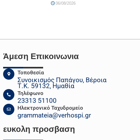
06/08/2026
Άμεση Επικοινωνια
Τοποθεσία
Συνοικισμός Παπάγου, Βέροια
Τ.Κ. 59132, Ημαθία
Τηλέφωνο
23313 51100
Ηλεκτρονικό Ταχυδρομείο
grammateia@verhospi.gr
ευκολη
προσβαση