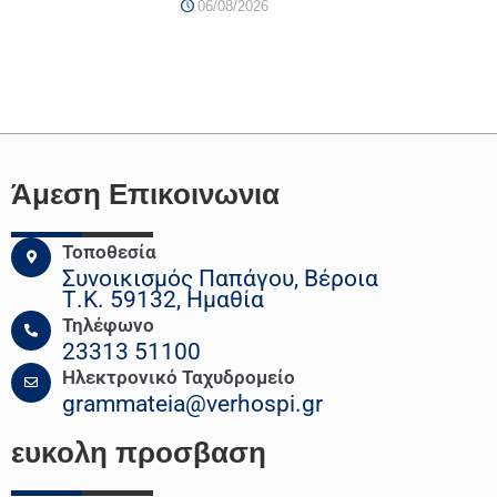
06/08/2026
Άμεση Επικοινωνια
Τοποθεσία
Συνοικισμός Παπάγου, Βέροια
Τ.Κ. 59132, Ημαθία
Τηλέφωνο
23313 51100
Ηλεκτρονικό Ταχυδρομείο
grammateia@verhospi.gr
ευκολη
προσβαση