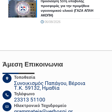
Πρόσκληση 537η υποβολής
προσφοράς για την προμήθεια
υγειονομικού υλικού (ΓΑΖΑ ΑΠΛΗ
ΑΚΟΠΗ)
06/08/2026
Άμεση Επικοινωνια
Τοποθεσία
Συνοικισμός Παπάγου, Βέροια
Τ.Κ. 59132, Ημαθία
Τηλέφωνο
23313 51100
Ηλεκτρονικό Ταχυδρομείο
grammateia@verhospi.gr