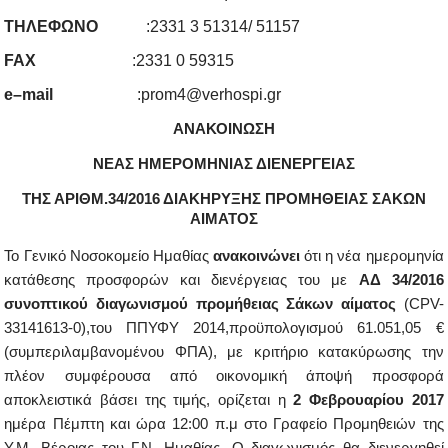
ΤΗΛΕΦΩΝΟ
:2331 3 51314/ 51157
FAX
:2331 0 59315
e
–
mail
:
p
rom
4@
verhospi
.
gr
ΑΝΑΚΟΙΝΩΣΗ
ΝΕΑΣ ΗΜΕΡΟΜΗΝΙΑΣ ΔΙΕΝΕΡΓΕΙΑΣ
ΤΗΣ ΑΡΙΘΜ.34/2016 ΔΙΑΚΗΡΥΞΗΣ ΠΡΟΜΗΘΕΙΑΣ ΣΑΚΩΝ
ΑΙΜΑΤΟΣ
Το Γενικό Νοσοκομείο Ημαθίας
ανακοινώνει
ότι η νέα ημερομηνία
κατάθεσης προσφορών και διενέργειας του με
ΑΔ 34/2016
συνοπτικού διαγωνισμού προμήθειας Σάκων αίματος
(CPV-
33141613-0),του ΠΠΥΦΥ 2014,προϋπολογισμού 61.051,05 €
(συμπεριλαμβανομένου ΦΠΑ), με κριτήριο κατακύρωσης την
πλέον συμφέρουσα από οικονομική άποψή προσφορά
αποκλειστικά βάσει της τιμής, ορίζεται η
2 Φεβρουαρίου 2017
ημέρα Πέμπτη και ώρα 12:00 π.μ στο Γραφείο Προμηθειών της
Υ.Μ. Βέροιας του Γ.Ν. Ημαθίας. Ο διαγωνισμός θα διενεργηθεί