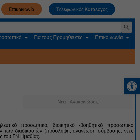
Επικοινωνία
Τηλεφωνικός Κατάλογος
Search Button
Προσωπικό
Για τους Προμηθευτές
Επικοινωνία
Αν
Νέα - Ανακοινώσεις
λευτικό προσωπικό, διοικητικό -βοηθητικό προσωπικό
ων των διαδικασιών (πρόσληψη, ανανέωση σύμβασης, νέες
ς του ΓΝ Ημαθίας.