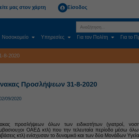
είτε μας στον χάρτη
Είσοδος
Search
for:
Νοσοκομείο
Υπηρεσίες
Για τον Πολίτη
Για το 
1-8-2020
ίνακας Προσλήψεων 31-8-2020
02/09/2020
νακας προσλήψεων όλων των ειδικοτήτων (γιατροί, νοση
μβασιουχοι ΟΑΕΔ κτλ) που την τελευταία περίοδο μέσω όλ
βάσεις κτλ) ενίσχυσαν το δυναμικό και των δύο Μονάδων Υγεία