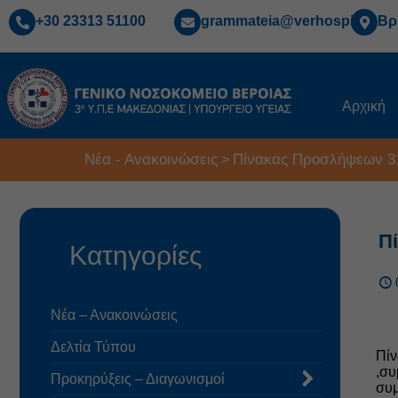
+30 23313 51100
grammateia@verhospi.gr
Βρ
Αρχική
Νέα - Ανακοινώσεις
Πίνακας Προσλήψεων 3
>
Π
Κατηγορίες
Νέα – Ανακοινώσεις
Δελτία Τύπου
Πί
,συ
Προκηρύξεις – Διαγωνισμοί
συμ