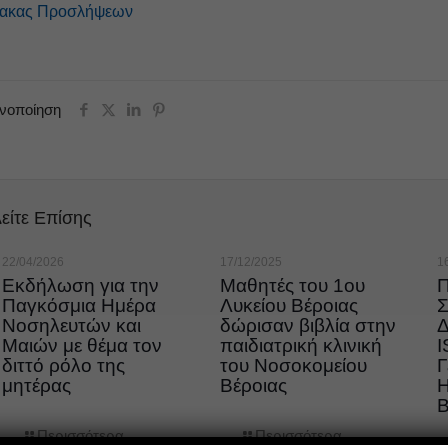
νακας Προσλήψεων
ινοποίηση
είτε Επίσης
22/04/2026
17/12/2025
1
Εκδήλωση για την
Μαθητές του 1ου
Π
Παγκόσμια Ημέρα
Λυκείου Βέροιας
Σ
Νοσηλευτών και
δώρισαν βιβλία στην
Δ
Μαιών με θέμα τον
παιδιατρική κλινική
I
διττό ρόλο της
του Νοσοκομείου
Γ
μητέρας
Βέροιας
Η
Β
Περισσότερα
Περισσότερα