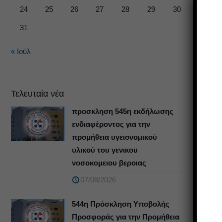
24
25
26
27
28
29
30
31
« Ιούλ
Τελευταία νέα
προσκληση 545η εκδήλωσης
ενδιαφέροντος για την
προμήθεια υγειονομικού
υλικού του γενικου
νοσοκομειου βεροιας
07/08/2026
544η Πρόσκληση Υποβολής
Προσφοράς για την Προμήθεια