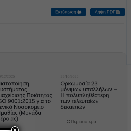
Εκτύπωση 🖨
Λήψη PDF
6/12/2025
29/10/2025
ιστοποίηση
Ορκωμοσία 23
υστήματος
μόνιμων υπαλλήλων –
ιαχείρισης Ποιότητας
Η πολυπληθέστερη
SO 9001:2015 για το
των τελευταίων
ενικό Νοσοκομείο
δεκαετιών
μαθίας (Μονάδα
έροιας)
Περισσότερα
×