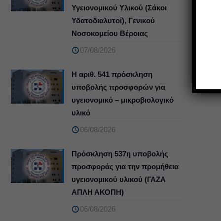
Υγειονομικού Υλικού (Σάκοι
Υδατοδιαλυτοί), Γενικού
Νοσοκομείου Βέροιας
07/08/2026
Η αριθ. 541 πρόσκληση
υποβολής προσφορών για
υγειονομικό – μικροβιολογικό
υλικό
06/08/2026
Πρόσκληση 537η υποβολής
προσφοράς για την προμήθεια
υγειονομικού υλικού (ΓΑΖΑ
ΑΠΛΗ ΑΚΟΠΗ)
06/08/2026