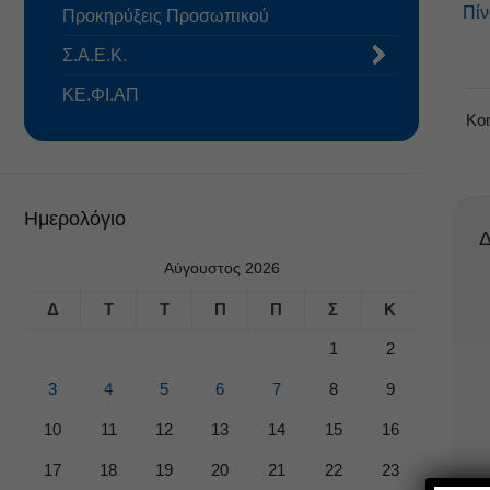
Πί
Προκηρύξεις Προσωπικού
Σ.Α.Ε.Κ.
ΚΕ.ΦΙ.ΑΠ
Κο
Ημερολόγιο
Δ
Αύγουστος 2026
Δ
Τ
Τ
Π
Π
Σ
Κ
1
2
3
4
5
6
7
8
9
10
11
12
13
14
15
16
17
18
19
20
21
22
23