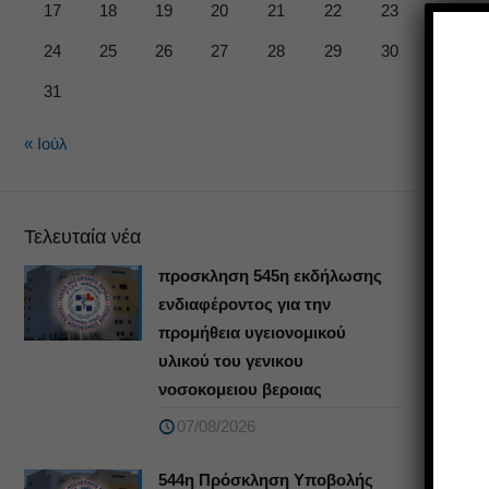
17
18
19
20
21
22
23
24
25
26
27
28
29
30
31
« Ιούλ
Τελευταία νέα
προσκληση 545η εκδήλωσης
ενδιαφέροντος για την
προμήθεια υγειονομικού
υλικού του γενικου
νοσοκομειου βεροιας
07/08/2026
544η Πρόσκληση Υποβολής