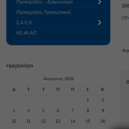
Προκηρύξεις – Διαγωνισμοί
30
Προκηρύξεις Προσωπικού
ΠΡ
Σ.Α.Ε.Κ.
ΚΕ.ΦΙ.ΑΠ
Κο
Ημερολόγιο
Αύγουστος 2026
Δ
Δ
Τ
Τ
Π
Π
Σ
Κ
1
2
3
4
5
6
7
8
9
10
11
12
13
14
15
16