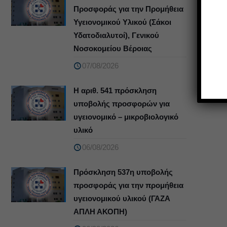
Προσφοράς για την Προμήθεια
Υγειονομικού Υλικού (Σάκοι
Υδατοδιαλυτοί), Γενικού
Νοσοκομείου Βέροιας
07/08/2026
Η αριθ. 541 πρόσκληση
υποβολής προσφορών για
υγειονομικό – μικροβιολογικό
υλικό
06/08/2026
Πρόσκληση 537η υποβολής
προσφοράς για την προμήθεια
υγειονομικού υλικού (ΓΑΖΑ
ΑΠΛΗ ΑΚΟΠΗ)