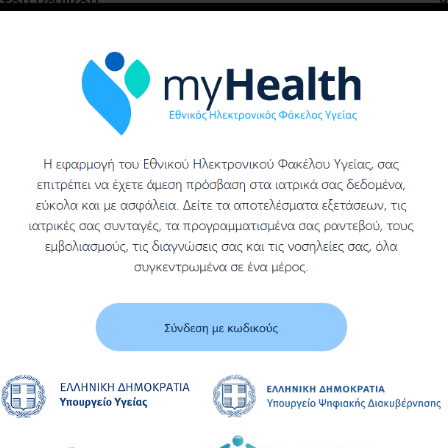
του γενικου
νοσοκομειου βεροιας
Υ
Περισσότερα
Περισσότερα