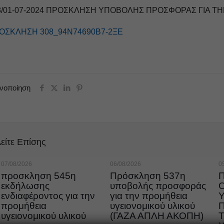
8/01-07-2024 ΠΡΟΣΚΛΗΣΗ ΥΠΟΒΟΛΗΣ ΠΡΟΣΦΟΡΑΣ ΓΙΑ Τ
ΟΣΚΛΗΣΗ 308_94Ν74690Β7-2ΞΕ
ινοποίηση
είτε Επίσης
07/08/2026
06/08/2026
0
προσκληση 545η
Πρόσκληση 537η
εκδήλωσης
υποβολής προσφοράς
ενδιαφέροντος για την
για την προμήθεια
προμήθεια
υγειονομικού υλικού
υγειονομικού υλικού
(ΓΑΖΑ ΑΠΛΗ ΑΚΟΠΗ)