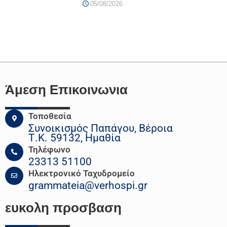
05/08/2026
Άμεση Επικοινωνια
Τοποθεσία
Συνοικισμός Παπάγου, Βέροια
Τ.Κ. 59132, Ημαθία
Τηλέφωνο
23313 51100
Ηλεκτρονικό Ταχυδρομείο
grammateia@verhospi.gr
ευκολη
προσβαση