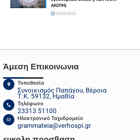
ΑΚΟΠΗ)
06/08/2026
Άμεση Επικοινωνια
Τοποθεσία
Συνοικισμός Παπάγου, Βέροια
Τ.Κ. 59132, Ημαθία
Τηλέφωνο
23313 51100
Ηλεκτρονικό Ταχυδρομείο
grammateia@verhospi.gr
ευκολη
προσβαση