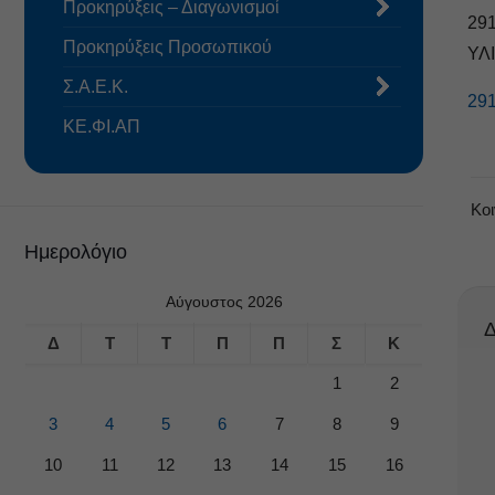
Προκηρύξεις – Διαγωνισμοί
29
Προκηρύξεις Προσωπικού
ΥΛ
Σ.Α.Ε.Κ.
29
ΚΕ.ΦΙ.ΑΠ
Κο
Ημερολόγιο
Αύγουστος 2026
Δ
Δ
Τ
Τ
Π
Π
Σ
Κ
1
2
3
4
5
6
7
8
9
10
11
12
13
14
15
16