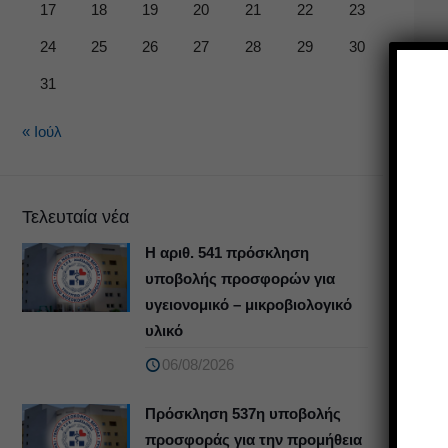
17
18
19
20
21
22
23
24
25
26
27
28
29
30
31
« Ιούλ
Τελευταία νέα
Η αριθ. 541 πρόσκληση
υποβολής προσφορών για
υγειονομικό – μικροβιολογικό
υλικό
06/08/2026
Πρόσκληση 537η υποβολής
προσφοράς για την προμήθεια