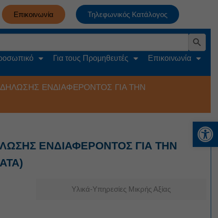
Επικοινωνία
Τηλεφωνικός Κατάλογος
Search Button
Προσωπικό
Για τους Προμηθευτές
Επικοινωνία
ΔΗΛΩΣΗΣ ΕΝΔΙΑΦΕΡΟΝΤΟΣ ΓΙΑ ΤΗΝ
Αν
ΛΩΣΗΣ ΕΝΔΙΑΦΕΡΟΝΤΟΣ ΓΙΑ ΤΗΝ
ΑΤΑ)
Υλικά-Υπηρεσίες Μικρής Αξίας