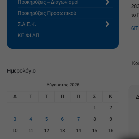
Προκηρύξεις – Διαγωνισμοί
283
Προκηρύξεις Προσωπικού
το 
Σ.Α.Ε.Κ.
6Ι
ΚΕ.ΦΙ.ΑΠ
Κο
Ημερολόγιο
Αύγουστος 2026
Δ
Τ
Τ
Π
Π
Σ
Κ
Δ
1
2
3
4
5
6
7
8
9
10
11
12
13
14
15
16