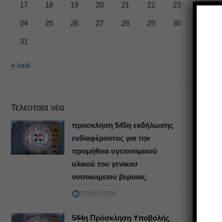
17
18
19
20
21
22
23
24
25
26
27
28
29
30
31
« Ιούλ
Τελευταία νέα
προσκληση 545η εκδήλωσης
ενδιαφέροντος για την
προμήθεια υγειονομικού
υλικού του γενικου
νοσοκομειου βεροιας
07/08/2026
544η Πρόσκληση Υποβολής