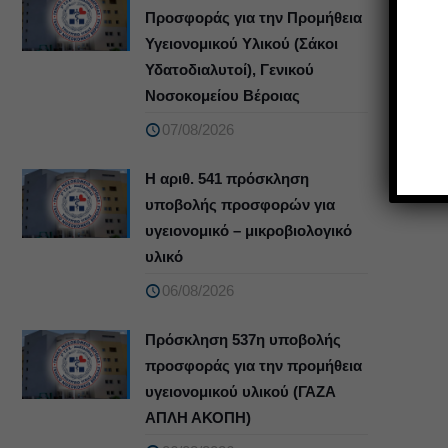
Προσφοράς για την Προμήθεια
Υγειονομικού Υλικού (Σάκοι
Υδατοδιαλυτοί), Γενικού
Νοσοκομείου Βέροιας
07/08/2026
Η αριθ. 541 πρόσκληση
υποβολής προσφορών για
υγειονομικό – μικροβιολογικό
υλικό
06/08/2026
Πρόσκληση 537η υποβολής
προσφοράς για την προμήθεια
υγειονομικού υλικού (ΓΑΖΑ
ΑΠΛΗ ΑΚΟΠΗ)