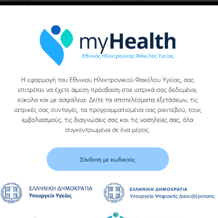
υγειονομικού υλικού
(ΓΑΖΑ ΑΠΛΗ ΑΚΟΠΗ)
του γενικου
νοσοκομειου βεροιας
Υ
Περισσότερα
Περισσότερα