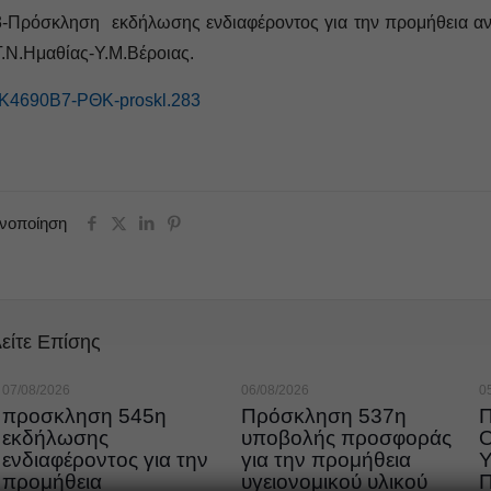
-Πρόσκληση εκδήλωσης ενδιαφέροντος για την προμήθεια αν
Γ.Ν.Ημαθίας-Υ.Μ.Βέροιας.
ΤΚ4690Β7-ΡΘΚ-proskl.283
ινοποίηση
είτε Επίσης
07/08/2026
06/08/2026
0
προσκληση 545η
Πρόσκληση 537η
εκδήλωσης
υποβολής προσφοράς
ενδιαφέροντος για την
για την προμήθεια
προμήθεια
υγειονομικού υλικού