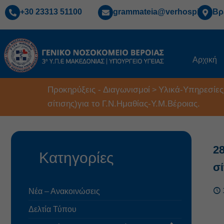
+30 23313 51100
grammateia@verhospi.gr
Βρ
Αρχική
Προκηρύξεις - Διαγωνισμοί
Υλικά-Υπηρεσίες
>
σίτισης)για το Γ.Ν.Ημαθίας-Υ.Μ.Βέροιας.
2
Κατηγορίες
σί
Νέα – Ανακοινώσεις
Δελτία Τύπου