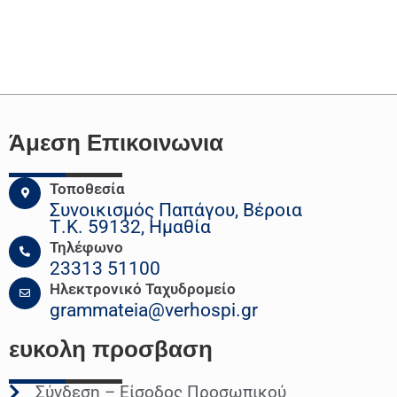
Άμεση Επικοινωνια
Τοποθεσία
Συνοικισμός Παπάγου, Βέροια
Τ.Κ. 59132, Ημαθία
Τηλέφωνο
23313 51100
Ηλεκτρονικό Ταχυδρομείο
grammateia@verhospi.gr
ευκολη
προσβαση
Σύνδεση – Είσοδος Προσωπικού