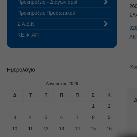
Προκηρύξεις – Διαγωνισμοί
26
Προκηρύξεις Προσωπικού
ΣΑ
Σ.Α.Ε.Κ.
92
ΚΕ.ΦΙ.ΑΠ
ΑΚ
Κο
Ημερολόγιο
Αύγουστος 2026
Δ
Τ
Τ
Π
Π
Σ
Κ
Δ
1
2
3
4
5
6
7
8
9
10
11
12
13
14
15
16