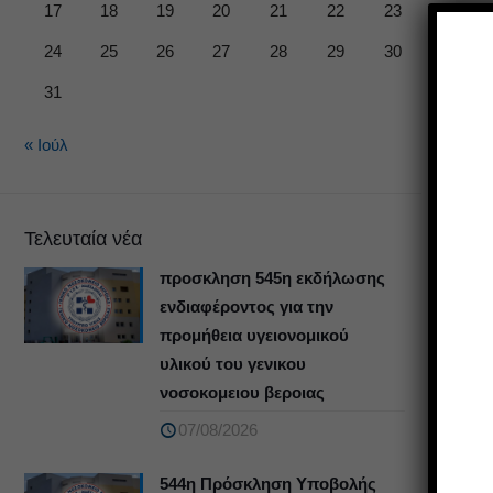
17
18
19
20
21
22
23
24
25
26
27
28
29
30
31
« Ιούλ
Τελευταία νέα
προσκληση 545η εκδήλωσης
ενδιαφέροντος για την
προμήθεια υγειονομικού
υλικού του γενικου
νοσοκομειου βεροιας
07/08/2026
544η Πρόσκληση Υποβολής