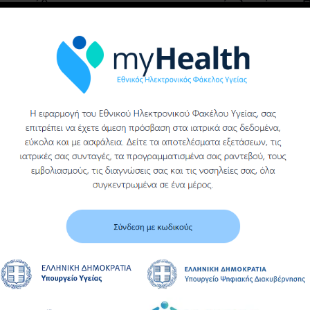
προμήθεια
υγειονομικού υλικού
υγειονομικού υλικού
(ΓΑΖΑ ΑΠΛΗ ΑΚΟΠΗ)
του γενικου
νοσοκομειου βεροιας
Υ
Περισσότερα
Περισσότερα