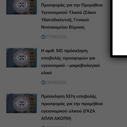
Προσφοράς για την Προμήθεια
Υγειονομικού Υλικού (Σάκοι
Υδατοδιαλυτοί), Γενικού
Νοσοκομείου Βέροιας
07/08/2026
Η αριθ. 541 πρόσκληση
υποβολής προσφορών για
υγειονομικό – μικροβιολογικό
υλικό
06/08/2026
Πρόσκληση 537η υποβολής
προσφοράς για την προμήθεια
υγειονομικού υλικού (ΓΑΖΑ
ΑΠΛΗ ΑΚΟΠΗ)