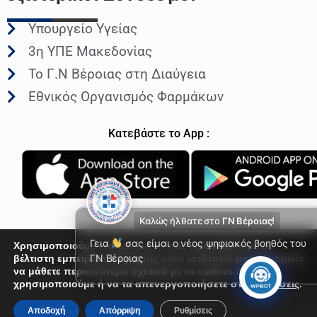
Υπουργείο Υγείας
3η ΥΠΕ Μακεδονίας
Το Γ.Ν Βέροιας στη Διαύγεια
Εθνικός Οργανισμός Φαρμάκων
Κατεβάστε το App :
Καλώς ήλθατε στο
ΓΝ Βέροιας!
Γεια
σας είμαι ο νέος ψηφιακός βοηθός του
Χρησιμοποιούμε cookies για να σας προσφέρουμε τη
βέλτιστη εμπειρία πλοήγησης στον ιστότοπό μας. Μπορείτε
ΓΝ Βέροιας
να μάθετε περισσότερα σχετικά με τα cookies που
© Γενικό Νοσοκομείο Βέροιας 2026
χρησιμοποιούμε ή να τα απενεργοποιήσετε στις
Ρυθμίσεις
.
Αποδοχή
Απόρριψη
Ρυθμίσεις