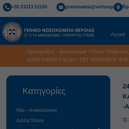
+30 23313 51100
grammateia@verhospi.gr
Βρ
Αρχική
Προκηρύξεις - Διαγωνισμοί
Υλικά-Υπηρεσίες
>
ΚΑΘΕΤΗΡΩΝ FOLLEY- ΣΕΤ ΚΕΝΤΡΙΚΟΥ ΦΛ
2
Κατηγορίες
Κ
-
Νέα – Ανακοινώσεις
Δελτία Τύπου