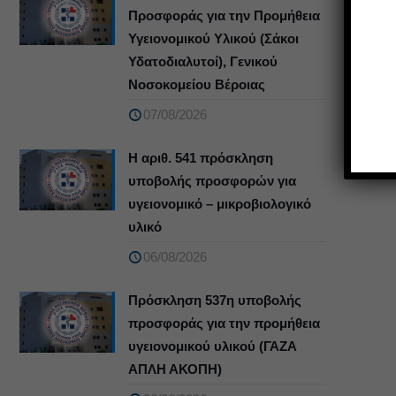
Προσφοράς για την Προμήθεια
Υγειονομικού Υλικού (Σάκοι
Υδατοδιαλυτοί), Γενικού
Νοσοκομείου Βέροιας
07/08/2026
Η αριθ. 541 πρόσκληση
υποβολής προσφορών για
υγειονομικό – μικροβιολογικό
υλικό
06/08/2026
Πρόσκληση 537η υποβολής
προσφοράς για την προμήθεια
υγειονομικού υλικού (ΓΑΖΑ
ΑΠΛΗ ΑΚΟΠΗ)