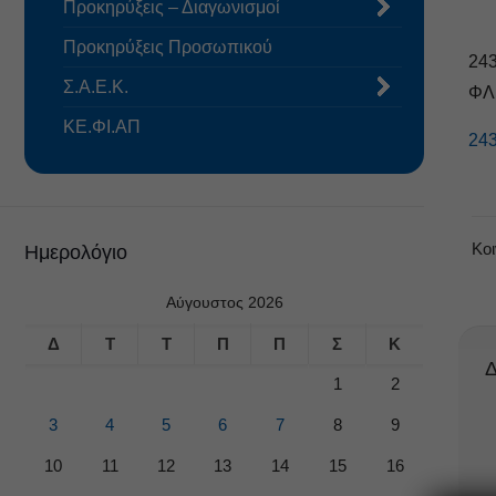
Προκηρύξεις – Διαγωνισμοί
Προκηρύξεις Προσωπικού
24
Σ.Α.Ε.Κ.
ΦΛ
ΚΕ.ΦΙ.ΑΠ
24
Κο
Ημερολόγιο
Αύγουστος 2026
Δ
Τ
Τ
Π
Π
Σ
Κ
Δ
1
2
3
4
5
6
7
8
9
10
11
12
13
14
15
16