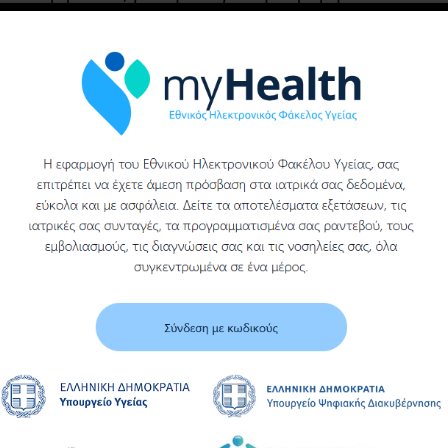
προμήθεια
υγειονομικού υλικού
υγειονομικού υλικού
(ΓΑΖΑ ΑΠΛΗ ΑΚΟΠΗ)
του γενικου
νοσοκομειου βεροιας
Υ
Περισσότερα
Περισσότερα