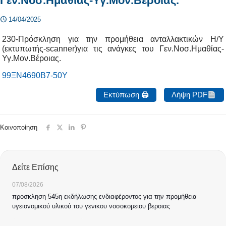
Γεν.Νοσ.Ημαθίας-Υγ.Μον.Βέροιας.
14/04/2025
230-Πρόσκληση για την προμήθεια ανταλλακτικών Η/Υ
(εκτυπωτής-scanner)για τις ανάγκες του Γεν.Νοσ.Ημαθίας-
Υγ.Μον.Βέροιας.
99ΞΝ4690Β7-50Υ
Εκτύπωση 🖨
Λήψη PDF
Κοινοποίηση
Δείτε Επίσης
07/08/2026
προσκληση 545η εκδήλωσης ενδιαφέροντος για την προμήθεια
υγειονομικού υλικού του γενικου νοσοκομειου βεροιας