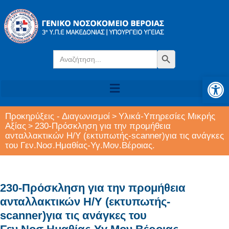
Search
Search Button
for:
Αν
Προκηρύξεις - Διαγωνισμοί
Υλικά-Υπηρεσίες Μικρής
>
Αξίας
230-Πρόσκληση για την προμήθεια
>
ανταλλακτικών Η/Υ (εκτυπωτής-scanner)για τις ανάγκες
του Γεν.Νοσ.Ημαθίας-Υγ.Μον.Βέροιας.
230-Πρόσκληση για την προμήθεια
ανταλλακτικών Η/Υ (εκτυπωτής-
scanner)για τις ανάγκες του