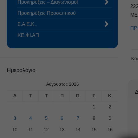
Προκηρύξεις – Διαγωνισμοί
22
Προκηρύξεις Προσωπικού
ΜΕ
Σ.Α.Ε.Κ.
ΠΡ
ΚΕ.ΦΙ.ΑΠ
Κο
Ημερολόγιο
Αύγουστος 2026
Δ
Δ
Τ
Τ
Π
Π
Σ
Κ
1
2
3
4
5
6
7
8
9
10
11
12
13
14
15
16