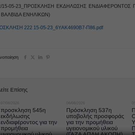
2/15-05-23_ΠΡΟΣΚΛΗΣΗ ΕΚΔΗΛΩΣΗΣ ΕΝΔΙΑΦΕΡΟΝΤΟΣ 
 ΒΑΛΒΙΔΑ ΕΝΗΛΙΚΩΝ)
ΟΣΚΛΗΣΗ 222 15-05-23_6ΥΑΚ4690Β7-Π86.pdf
ινοποίηση
είτε Επίσης
07/08/2026
06/08/2026
0
προσκληση 545η
Πρόσκληση 537η
εκδήλωσης
υποβολής προσφοράς
ενδιαφέροντος για την
για την προμήθεια
προμήθεια
υγειονομικού υλικού
υγειονομικού υλικού
(ΓΑΖΑ ΑΠΛΗ ΑΚΟΠΗ)