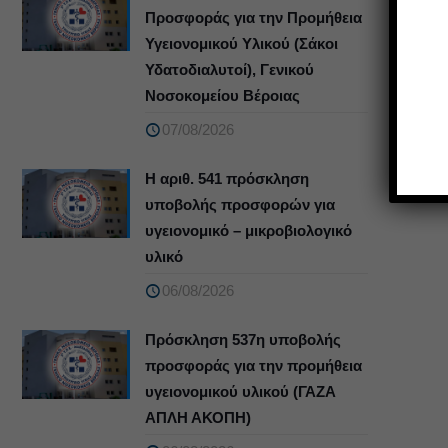
Προσφοράς για την Προμήθεια
Υγειονομικού Υλικού (Σάκοι
Υδατοδιαλυτοί), Γενικού
Νοσοκομείου Βέροιας
07/08/2026
Η αριθ. 541 πρόσκληση
υποβολής προσφορών για
υγειονομικό – μικροβιολογικό
υλικό
06/08/2026
Πρόσκληση 537η υποβολής
προσφοράς για την προμήθεια
υγειονομικού υλικού (ΓΑΖΑ
ΑΠΛΗ ΑΚΟΠΗ)