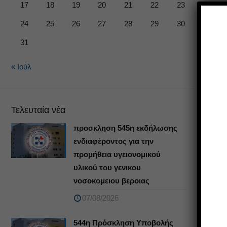
17
18
19
20
21
22
23
24
25
26
27
28
29
30
31
« Ιούλ
Τελευταία νέα
προσκληση 545η εκδήλωσης
ενδιαφέροντος για την
προμήθεια υγειονομικού
υλικού του γενικου
νοσοκομειου βεροιας
07/08/2026
544η Πρόσκληση Υποβολής