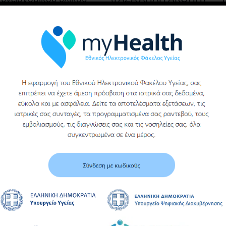
του γενικου
νοσοκομειου βεροιας
Υ
Περισσότερα
Περισσότερα