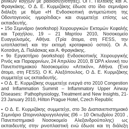
ρινικών κογχών με ραδιοσυχνότητες). Οι Γ. Πελτέκης και Α.
Φραγκάκης. Ο Δ. Ε. Κυρμιζάκης έδωσε στο ίδιο σεμινάριο
διάλεξη με θέμα «Η Ενδοσκοπική αντιμετώπιση της
Οδοντογενούς ιγμορίτιδας» και συμμετείχε επίσης ως
εκπαιδευτής.
• 15ο Σεμινάριο (workshop) Χειρουργικών Εκτομών Κεφαλής
και Τραχήλου, 19 – 21 Μαρτίου 2010, Νοσοκομείο
Ευαγγελισμός, Αθήνα. (Τρία άτομα, στη FESS, την
ωτοπλαστική και την εκτομή κροταφικού οστού). Οι Α.
Κοτσάνη, Δ. Παλάσκας και Α. Φραγκάκης.
• 9ο Εργαστήριο (workshop) Eνδοσκοπικής Χειρουργικής
Ρινός και Παραρρινίων, 24 Απριλίου 2010, Β΄ΩΡΛ κλινική του
Πανεπιστημιακού Νοσοκομείου «Αττικόν», Αθήνα. (Ένα
άτομο, στη FESS). Ο Κ. Αλεξόπουλος. Ο Δ. Ε. Κυρμιζάκης
συμμετείχε ως εκπαιδευτής.
• Ο Δ. Ε. Κυρμιζάκης συμμετείχε ενεργά στο 2010 Congestion
and Inflammation Summit – Inflammatory Upper Airway
Diseases: Pathophysiology, Treatment and New Insights, 21-
23 January 2010, Hilton Prague Hotel, Czech Republic
• Ο Δ. Ε. Κυρμιζάκης συμμετείχε, στο 3ο Διαπανεπιστημιακό
Σεμινάριο Ωτορινολαρυγγολογίας (06 – 10 Οκτωβρίου 2010 ,
Πανεπιστημιακό Νοσοκομείο Αλεξανδρούπολης) ως
εκπαιδευτής στην ρινοπλαστική ενώ έδωσε και τη διάλεξη