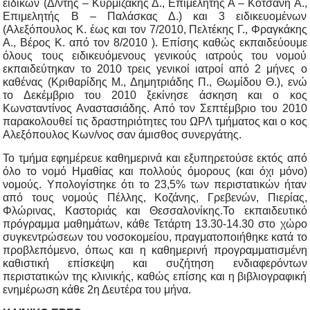
ειδικών (Δ/ντής – Κυρμιζάκης Δ., Επιμελητής Α – Κοτσάνη Α.,
Επιμελητής Β – Παλάσκας Δ.) και 3 ειδικευομένων
(Αλεξόπουλος Κ. έως και τον 7/2010, Πελτέκης Γ., Φραγκάκης
Α., Βέρος Κ. από τον 8/2010 ). Επίσης καθώς εκπαιδεύουμε
όλους τους ειδικευόμενους γενικούς ιατρούς του νομού
εκπαιδεύτηκαν το 2010 τρεις γενικοί ιατροί από 2 μήνες ο
καθένας (Κριθαρίδης Μ., Δημητριάδης Π., Θωμίδου Θ.), ενώ
το Δεκέμβριο του 2010 ξεκίνησε άσκηση και ο κος
Κωνσταντίνος Αναστασιάδης. Από τον Σεπτέμβριο του 2010
παρακολουθεί τις δραστηριότητες του ΩΡΛ τμήματος και ο κος
Αλεξόπουλος Κων/νος σαν άμισθος συνεργάτης.
Το τμήμα εφημέρευε καθημερινά και εξυπηρετούσε εκτός από
όλο το νομό Ημαθίας και πολλούς όμορους (και όχι μόνο)
νομούς. Υπολογίστηκε ότι το 23,5% των περιστατικών ήταν
από τους νομούς Πέλλης, Κοζάνης, Γρεβενών, Πιερίας,
Φλώρινας, Καστοριάς και Θεσσαλονίκης.Το εκπαιδευτικό
πρόγραμμα μαθημάτων, κάθε Τετάρτη 13.30-14.30 στο χώρο
συγκεντρώσεων του νοσοκομείου, πραγματοποιήθηκε κατά το
προβλεπόμενο, όπως και η καθημερινή προγραμματισμένη
καθιστική επίσκεψη και συζήτηση ενδιαφερόντων
περιστατικών της κλινικής, καθώς επίσης και η βιβλιογραφική
ενημέρωση κάθε 2η Δευτέρα του μήνα.