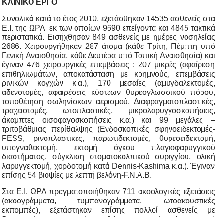
KΛΙΝΙΚΟ ΕΡΓΟ
Συνολικά κατά το έτος 2010, εξετάσθηκαν 14535 ασθενείς στα
Ε.Ι. της ΩΡΛ, εκ των οποίων 9690 επείγοντα και 4845 τακτικά
περιστατικά. Εισήχθησαν 849 ασθενείς με ημέρες νοσηλείας
2686. Χειρουργήθηκαν 287 άτομα (κάθε Τρίτη, Πέμπτη υπό
Γενική Αναισθησία, κάθε Δευτέρα υπό Τοπική Αναισθησία) και
έγιναν 476 χειρουργικές επεμβάσεις : 207 μικρές (αφαίρεση
επιθηλιωμάτων, αποκατάσταση με κρημνούς, επεμβάσεις
ρινικών κογχών κ.α.), 170 μεσαίες (αμυγδαλεκτομές,
αδενοτομές, αφαιρέσεις κύστεων θυρεογλωσσικού πόρου,
τοποθέτηση σωληνίσκων αερισμού, Διαφραγματοπλαστικές,
τραχειοτομές, ωτοπλαστικές, μικρολαρυγγοσκοπήσεις,
άκαμπτες οισοφαγοσκοπήσεις κ.α.) και 99 μεγάλες –
τριτοβάθμιας περίθαλψης (Ενδοσκοπικές σφηνοειδεκτομές-
FESS, ρινοπλαστικές, παρωτιδεκτομές, θυρεοειδεκτομή,
υπογναθεκτομή, εκτομή όγκου πλαγιοφαρυγγικού
διαστήματος, σύγκλιση στοματοκολπικού συριγγίου, ολική
λαρυγγεκτομή, χορδοτομή κατά Dennis-Kashima κ.α.). Έγιναν
επίσης 54 βιοψίες με λεπτή βελόνη-F.N.A.B.
Στα Ε.Ι. ΩΡΛ πραγματοποιήθηκαν 711 ακοολογικές εξετάσεις
(ακοογράμματα, τυμπανογράμματα, ωτοακουστικές
εκπομπές), εξετάστηκαν επίσης πολλοί ασθενείς με