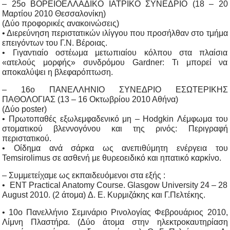
– 25ο ΒΟΡΕΙΟΕΛΛΑΔΙΚΟ ΙΑΤΡΙΚΟ ΣΥΝΕΔΡΙΟ (18 – 20
Μαρτίου 2010 Θεσσαλονίκη)
(Δύο προφορικές ανακοινώσεις)
• Διερεύνηση περιστατικών ιλίγγου που προσήλθαν στο τμήμα
επειγόντων του Γ.Ν. Βέροιας.
• Γιγαντιαίο οστέωμα μετωπιαίου κόλπου στα πλαίσια
«ατελούς μορφής» συνδρόμου Gardner: Τι μπορεί να
αποκαλύψει η βλεφαρόπτωση.
– 16ο ΠΑΝΕΛΛΗΝΙΟ ΣΥΝΕΔΡΙΟ ΕΣΩΤΕΡΙΚΗΣ
ΠΑΘΟΛΟΓΙΑΣ (13 – 16 Οκτωβρίου 2010 Αθήνα)
(Δύο poster)
• Πρωτοπαθές εξωλεμφαδενικό μη – Hodgkin Λέμφωμα του
στοματικού βλεννογόνου και της ρινός: Περιγραφή
περιστατικού.
• Οίδημα ανά σάρκα ως ανεπιθύμητη ενέργεια του
Temsirolimus σε ασθενή με θυρεοειδικό και ηπατικό καρκίνο.
– Συμμετείχαμε ως εκπαιδευόμενοι στα εξής :
• ENT Practical Anatomy Course. Glasgow University 24 – 28
August 2010. (2 άτομα) Δ. Ε. Κυρμιζάκης και Γ.Πελτέκης.
• 10ο Πανελλήνιο Σεμινάριο Ρινολογίας Φεβρουάριος 2010,
Λίμνη Πλαστήρα. (Δύο άτομα στην ηλεκτροκαυτηρίαση