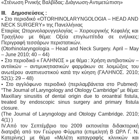
«Στένωση Ρινικής Βαλβίδας: Διάγνωση-Αντιμετώπιση»
III. Δημοσιεύσεις :
• Στο περιοδικό «OTORHINOLARYNGOLOGIA – HEAD AND
NECK SURGERY» της Πανελλήνιας
Εταιρίας Ωτορινολαρυγγολογίας – Χειρουργικής Κεφαλής και
Τραχήλου με θέμα: Οξεία επιγλωττίτιδα σε ενήλικες:
Περιγραφή τεσσάρων περιστατικών.
(Otorhinolaryngologia – Head and Neck Surgery. April – May
– June 2010; 40 – 44)
• Στο περιοδικό « ΓΑΛΗΝΟΣ » με θέμα : Χρήση αντιβιοτικών –
αντιϊικών – αντιμυκητιασικών φαρμάκων σε λοιμώξεις του
ανωτέρου αναπνευστικού κατά την κύηση (ΓΑΛΗΝΟΣ. 2010;
52(1): 29 – 48)
• Στο αγγλόφωνο περιοδικό (περιλαμβάνεται στο Pubmed)
“The Journal of Laryngology and Otology Cambridge” με θέμα:
Maxillary sinusitis of dental origin due to oroantral fistula,
treated by endoscopic sinus surgery and primary fistula
closure.
(The Journal of Laryngology and Otology Cambridge. 2010;
4(1) )
IV.Από τον Σεπτέμβριο του 2009 εκπονείται διδακτορική
διατριβή από τον Γεώργιο Φύρμπα (επιμελητή Β ΩΡΛ Γ. Ν.
Κατερίνης) με θέμα «Μελέτη καταγραφής κλινικών και