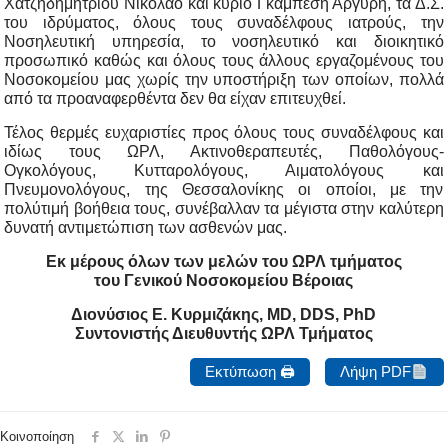
Χατζηδημητρίου Νικόλαο και κύριο Γκαμπέση Αργύρη, τα Δ.Σ.
του ιδρύματος, όλους τους συναδέλφους ιατρούς, την
Νοσηλευτική υπηρεσία, το νοσηλευτικό και διοικητικό
προσωπικό καθώς και όλους τους άλλους εργαζομένους του
Νοσοκομείου μας χωρίς την υποστήριξη των οποίων, πολλά
από τα προαναφερθέντα δεν θα είχαν επιτευχθεί.
Τέλος θερμές ευχαριστίες προς όλους τους συναδέλφους και
ιδίως τους ΩΡΛ, Ακτινοθεραπευτές, Παθολόγους-
Ογκολόγους, Κυτταρολόγους, Αιματολόγους και
Πνευμονολόγους, της Θεσσαλονίκης οι οποίοι, με την
πολύτιμή βοήθεια τους, συνέβαλλαν τα μέγιστα στην καλύτερη
δυνατή αντιμετώπιση των ασθενών μας.
Εκ μέρους όλων των μελών του ΩΡΛ τμήματος
του Γενικού Νοσοκομείου Βέροιας
Διονύσιος Ε. Κυρμιζάκης, MD, DDS, PhD
Συντονιστής Διευθυντής ΩΡΛ Τμήματος
Εκτύπωση 🖨
Λήψη PDF
Κοινοποίηση