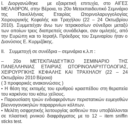
I. Διοργανώθηκε με εξαιρετική επιτυχία, στο ΑΙΓΕΣ
ΜΕΛΑΘΡΟΝ, στην Βέροια, το 20ο Μετεκπαιδευτικό Σεμινάριο
της Πανελλήνιας Εταιρίας Ωτορινολαρυγγολογίας
Χειρουργικής Κεφαλής και Τραχήλου (22 – 24 Οκτωβρίου
2010). Συμμετείχαν άνω των τετρακοσίων σύνεδροι μεταξύ
των οποίων τρεις διαπρεπείς συνάδελφοι, σαν ομιλητές, από
την Ευρώπη και το Ισραήλ. Πρόεδρος του Σεμιναρίου ήταν ο
Διονύσιος Ε. Κυρμιζάκης.
II. Συμμετοχή σε συνέδρια – σεμινάρια κ.λ.π :
– 20ο ΜΕΤΕΚΠΑΙΔΕΥΤΙΚΟ ΣΕΜΙΝΑΡΙΟ ΤΗΣ
ΠΑΝΕΛΛΗΝΙΑΣ ΕΤΑΙΡΙΑΣ ΩΤΟΡΙΝΟΛΑΡΥΓΓΟΛΟΓΙΑΣ,
ΧΕΙΡΟΥΡΓΙΚΗΣ ΚΕΦΑΛΗΣ ΚΑΙ ΤΡΑΧΗΛΟΥ (22 – 24
Οκτωβρίου 2010 Βέροια)
( 3 προφορικές ανακοινώσεις )
• Η θέση της εκτομής του ερυθρού κρασπέδου στη θεραπεία
του καρκίνου του κάτω χείλους.
• Παρουσίαση τριών ενδιαφερόντων περιστατικών ευμεγεθών
βλεννογονοκηλών παραρρινίων κόλπων.
• Μελέτη οσφρητικής λειτουργίας ασθενών που υποβάλλονται
σε πλαστική ρινικού διαφράγματος με το 12 – item sniffin
sticks test.