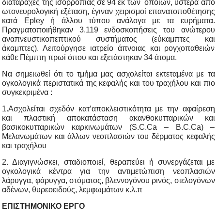
διαταραχές της ισορροπίας σε 94 εκ των οποίων, ύστερα από
ωτονευρολογική εξέταση, έγιναν χειρισμοί επανατοποθέτησης
κατά Epley ή άλλου τύπου ανάλογα με τα ευρήματα.
Πραγματοποιήθηκαν 3.119 ενδοσκοπήσεις του ανώτερου
αναπνευστικοπεπτικού συστήματος (εύκαμπτες και
άκαμπτες). Λειτούργησε ιατρείο άπνοιας και ρογχοπαθειών
κάθε Πέμπτη πρωί όπου και εξετάστηκαν 34 άτομα.
Να σημειωθεί ότι το τμήμα μας ασχολείται εκτεταμένα με τα
ογκολογικά περιστατικά της κεφαλής και του τραχήλου και πιο
συγκεκριμένα :
1.Ασχολείται σχεδόν κατ’αποκλειστικότητα με την αφαίρεση
και πλαστική αποκατάσταση ακανθοκυτταρικών και
βασικοκυτταρικών καρκινωμάτων (S.C.Ca – B.C.Ca) –
Μελανωμάτων και άλλων νεοπλασιών του δέρματος κεφαλής
και τραχήλου
2. Διαγιγνώσκει, σταδιοποιεί, θεραπεύει ή συνεργάζεται με
ογκολογικά κέντρα για την αντιμετώπιση νεοπλασιών
λάρυγγα, φάρυγγα, στόματος, βλεννογόνου ρινός, σιελογόνων
αδένων, θυρεοειδούς, λεμφωμάτων κ.λ.π
ΕΠΙΣΤΗΜΟΝΙΚΟ ΕΡΓΟ