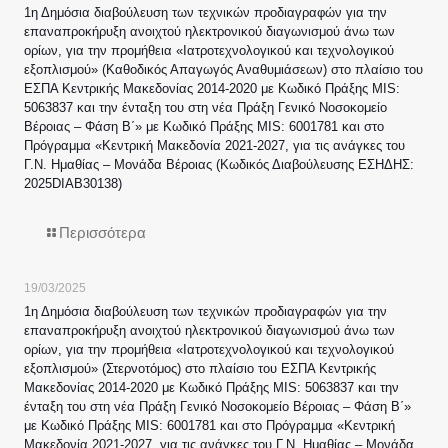
1η Δημόσια διαβούλευση των τεχνικών προδιαγραφών για την
επαναπροκήρυξη ανοιχτού ηλεκτρονικού διαγωνισμού άνω των
ορίων, για την προμήθεια «Ιατροτεχνολογικού και τεχνολογικού
εξοπλισμού» (Καθοδικός Απαγωγός Αναθυμιάσεων) στο πλαίσιο του
ΕΣΠΑ Κεντρικής Μακεδονίας 2014-2020 με Κωδικό Πράξης MIS:
5063837 και την ένταξη του στη νέα Πράξη Γενικό Νοσοκομείο
Βέροιας – Φάση Β΄» με Κωδικό Πράξης MIS: 6001781 και στο
Πρόγραμμα «Κεντρική Μακεδονία 2021-2027, για τις ανάγκες του
Γ.Ν. Ημαθίας – Μονάδα Βέροιας (Κωδικός Διαβούλευσης ΕΣΗΔΗΣ:
2025DIAB30138)
Περισσότερα
19/03/2025
1η Δημόσια διαβούλευση των τεχνικών προδιαγραφών για την
επαναπροκήρυξη ανοιχτού ηλεκτρονικού διαγωνισμού άνω των
ορίων, για την προμήθεια «Ιατροτεχνολογικού και τεχνολογικού
εξοπλισμού» (Στερνοτόμος) στο πλαίσιο του ΕΣΠΑ Κεντρικής
Μακεδονίας 2014-2020 με Κωδικό Πράξης MIS: 5063837 και την
ένταξη του στη νέα Πράξη Γενικό Νοσοκομείο Βέροιας – Φάση Β΄»
με Κωδικό Πράξης MIS: 6001781 και στο Πρόγραμμα «Κεντρική
Μακεδονία 2021-2027, για τις ανάγκες του Γ.Ν. Ημαθίας – Μονάδα