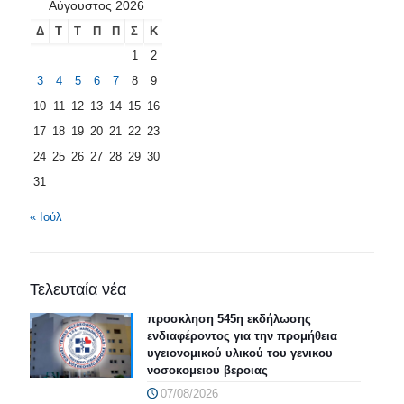
Αύγουστος 2026
Δ
Τ
Τ
Π
Π
Σ
Κ
1
2
3
4
5
6
7
8
9
10
11
12
13
14
15
16
17
18
19
20
21
22
23
24
25
26
27
28
29
30
31
« Ιούλ
Τελευταία νέα
προσκληση 545η εκδήλωσης
ενδιαφέροντος για την προμήθεια
υγειονομικού υλικού του γενικου
νοσοκομειου βεροιας
07/08/2026