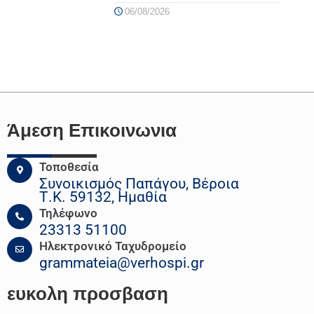
06/08/2026
Άμεση Επικοινωνια
Τοποθεσία
Συνοικισμός Παπάγου, Βέροια
Τ.Κ. 59132, Ημαθία
Τηλέφωνο
23313 51100
Ηλεκτρονικό Ταχυδρομείο
grammateia@verhospi.gr
ευκολη
προσβαση