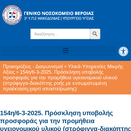
Search
Search Button
for:
Αν
Προκηρύξεις - Διαγωνισμοί
Υλικά-Υπηρεσίες Μικρής
>
Αξίας
154η/6-3-2025. Πρόσκληση υποβολής
>
προσφοράς για την προμήθεια υγειονομικού υλικού
(στρόφιγγα-διακόπτης ροής με ενσωματωμένη
προέκταση,χαρτί αποστείρωσης)
154η/6-3-2025. Πρόσκληση υποβολής
προσφοράς για την προμήθεια
υγειονομικού υλικού (στρόφιγγα-διακόπτης