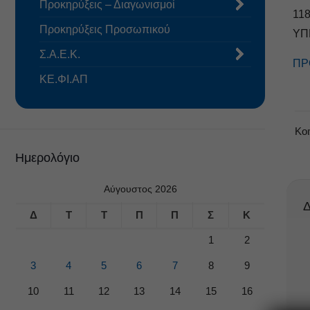
Προκηρύξεις – Διαγωνισμοί
11
Προκηρύξεις Προσωπικού
ΥΠ
Σ.Α.Ε.Κ.
ΠΡ
ΚΕ.ΦΙ.ΑΠ
Κο
Ημερολόγιο
Αύγουστος 2026
Δ
Δ
Τ
Τ
Π
Π
Σ
Κ
1
2
3
4
5
6
7
8
9
10
11
12
13
14
15
16