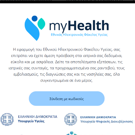
του γενικου
νοσοκομειου βεροιας
Υ
Περισσότερα
Περισσότερα