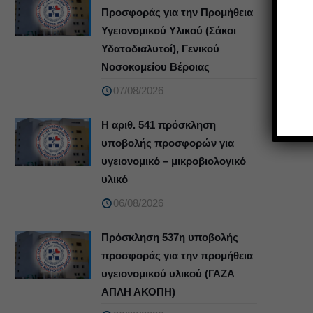
Προσφοράς για την Προμήθεια
Υγειονομικού Υλικού (Σάκοι
Υδατοδιαλυτοί), Γενικού
Νοσοκομείου Βέροιας
07/08/2026
Η αριθ. 541 πρόσκληση
υποβολής προσφορών για
υγειονομικό – μικροβιολογικό
υλικό
06/08/2026
Πρόσκληση 537η υποβολής
προσφοράς για την προμήθεια
υγειονομικού υλικού (ΓΑΖΑ
ΑΠΛΗ ΑΚΟΠΗ)