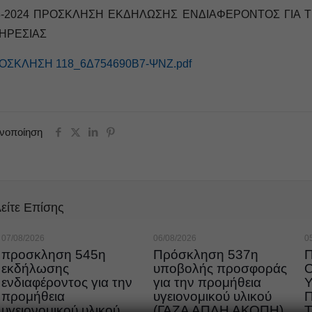
8-2024 ΠΡΟΣΚΛΗΣΗ ΕΚΔΗΛΩΣΗΣ ΕΝΔΙΑΦΕΡΟΝΤΟΣ ΓΙΑ Τ
ΗΡΕΣΙΑΣ
ΟΣΚΛΗΣΗ 118_6Δ754690Β7-ΨΝΖ.pdf
ινοποίηση
είτε Επίσης
07/08/2026
06/08/2026
0
προσκληση 545η
Πρόσκληση 537η
εκδήλωσης
υποβολής προσφοράς
ενδιαφέροντος για την
για την προμήθεια
προμήθεια
υγειονομικού υλικού
υγειονομικού υλικού
(ΓΑΖΑ ΑΠΛΗ ΑΚΟΠΗ)