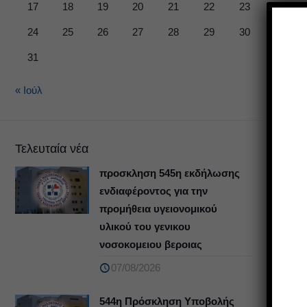
17
18
19
20
21
22
23
24
25
26
27
28
29
30
31
« Ιούλ
Τελευταία νέα
προσκληση 545η εκδήλωσης
ενδιαφέροντος για την
προμήθεια υγειονομικού
υλικού του γενικου
νοσοκομειου βεροιας
07/08/2026
544η Πρόσκληση Υποβολής