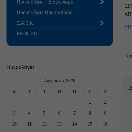
Προκηρύξεις – Διαγωνισμοί
11
Προκηρύξεις Προσωπικού
ΑΠ
Σ.Α.Ε.Κ.
PR
ΚΕ.ΦΙ.ΑΠ
Κο
Ημερολόγιο
Αύγουστος 2026
Δ
Δ
Τ
Τ
Π
Π
Σ
Κ
1
2
3
4
5
6
7
8
9
10
11
12
13
14
15
16