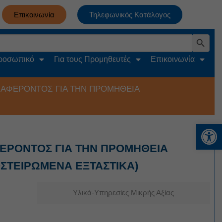
Επικοινωνία
Τηλεφωνικός Κατάλογος
Search Button
Προσωπικό
Για τους Προμηθευτές
Επικοινωνία
ΙΑΦΕΡΟΝΤΟΣ ΓΙΑ ΤΗΝ ΠΡΟΜΗΘΕΙΑ
Αν
ΦΕΡΟΝΤΟΣ ΓΙΑ ΤΗΝ ΠΡΟΜΗΘΕΙΑ
ΟΣΤΕΙΡΩΜΕΝΑ ΕΞΤΑΣΤΙΚΑ)
Υλικά-Υπηρεσίες Μικρής Αξίας