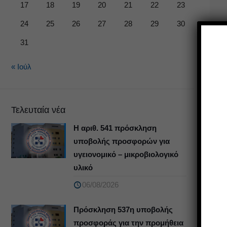
17
18
19
20
21
22
23
24
25
26
27
28
29
30
31
« Ιούλ
Τελευταία νέα
Η αριθ. 541 πρόσκληση
υποβολής προσφορών για
υγειονομικό – μικροβιολογικό
υλικό
06/08/2026
Πρόσκληση 537η υποβολής
προσφοράς για την προμήθεια