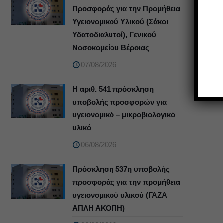
Προσφοράς για την Προμήθεια
Υγειονομικού Υλικού (Σάκοι
Υδατοδιαλυτοί), Γενικού
Νοσοκομείου Βέροιας
07/08/2026
Η αριθ. 541 πρόσκληση
υποβολής προσφορών για
υγειονομικό – μικροβιολογικό
υλικό
06/08/2026
Πρόσκληση 537η υποβολής
προσφοράς για την προμήθεια
υγειονομικού υλικού (ΓΑΖΑ
ΑΠΛΗ ΑΚΟΠΗ)